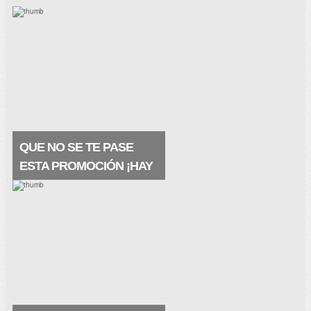
QUE NO SE TE PASE
ESTA PROMOCIÓN ¡HAY
MUESTRAS A
DOMICILIO!
Están geniales, las recibes en tu buzón y
se trata de un producto premium ¡¡Este
producto contiene ácido hialurónico y agua
termal de la fuente VICHY. Restaura la
barrera natural.