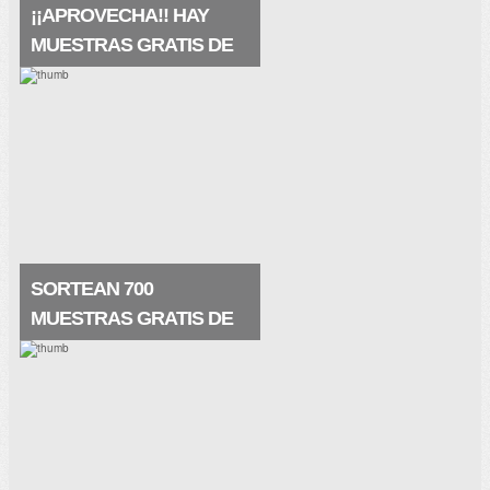
¡¡APROVECHA!! HAY
MUESTRAS GRATIS DE
LA PRAIRIE
Pues qué buena noticia, hay muestras
gratis de La Prairie, de su crema
maravillosa White Caviar (crema
extraordinaria) que te restaura la piel de
una manera nunca vista.
SORTEAN 700
MUESTRAS GRATIS DE
SKINCEUTICALS
Prueba la crema regeneradora de
Skinceuticals elaborada a base de ácido
glicólico ¡me encanta! Y seguro que a ti
también. La crema es estupenda y
contiene principios activos que.