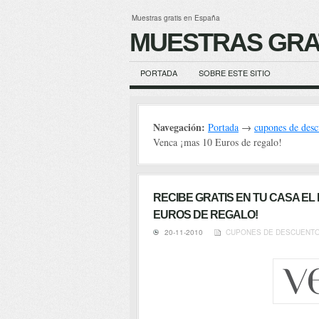
Muestras gratis en España
MUESTRAS GRA
PORTADA
SOBRE ESTE SITIO
Navegación:
Portada
→
cupones de desc
Venca ¡mas 10 Euros de regalo!
RECIBE GRATIS EN TU CASA EL
EUROS DE REGALO!
20-11-2010
CUPONES DE DESCUENT