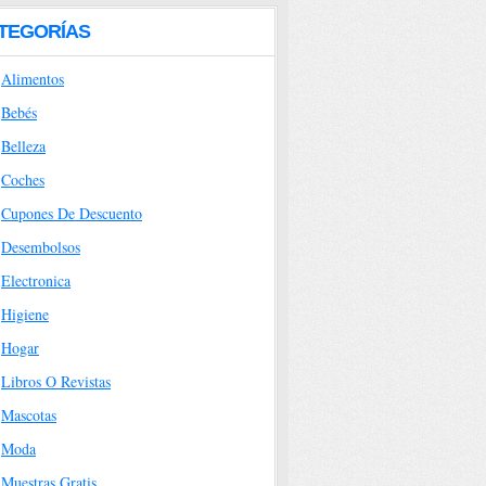
TEGORÍAS
Alimentos
Bebés
Belleza
Coches
Cupones De Descuento
Desembolsos
Electronica
Higiene
Hogar
Libros O Revistas
Mascotas
Moda
Muestras Gratis