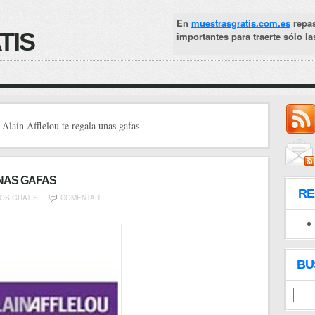
En
muestrasgratis.com.es
repa
TIS
importantes para traerte sólo l
lain Afflelou te regala unas gafas
NAS GAFAS
R
OS GRATIS
COMENTAR
BU