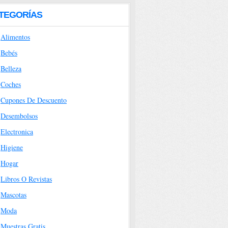
TEGORÍAS
Alimentos
Bebés
Belleza
Coches
Cupones De Descuento
Desembolsos
Electronica
Higiene
Hogar
Libros O Revistas
Mascotas
Moda
Muestras Gratis