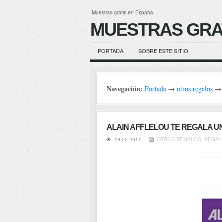
Muestras gratis en España
MUESTRAS GRA
PORTADA
SOBRE ESTE SITIO
Navegación:
Portada
→
otros regalos
→ A
ALAIN AFFLELOU TE REGALA U
19-02-2011
OTROS REGALOS
,
REGAL