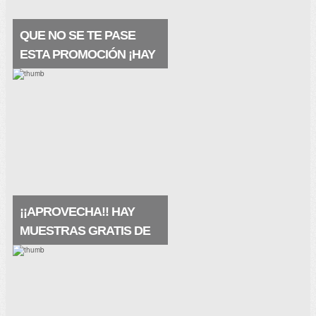
QUE NO SE TE PASE
ESTA PROMOCIÓN ¡HAY
MUESTRAS A
DOMICILIO!
Están geniales, las recibes en tu buzón y
se trata de un producto premium ¡¡Este
producto contiene ácido hialurónico y agua
termal de la fuente VICHY. Restaura la
barrera natural.
¡¡APROVECHA!! HAY
MUESTRAS GRATIS DE
LA PRAIRIE
Pues qué buena noticia, hay muestras
gratis de La Prairie, de su crema
maravillosa White Caviar (crema
extraordinaria) que te restaura la piel de