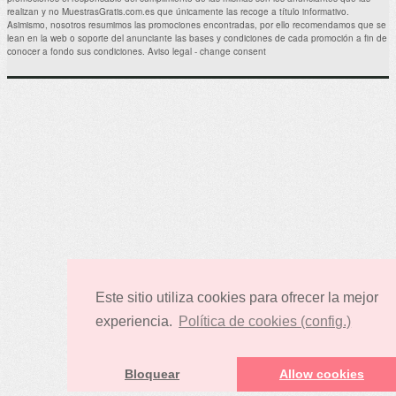
gratuita de Surge 72 ¡¡Me encantará
realizan y no MuestrasGratis.com.es que únicamente las recoge a título informativo.
conseguir esta muestra de un producto
Asimismo, nosotros resumimos las promociones encontradas, por ello recomendamos que se
CLINIQUE Antiage estupendo!! . Muestras
lean en la web o soporte del anunciante las bases y condiciones de cada promoción a fin de
Gratis Relacionadas: Prueba.
conocer a fondo sus condiciones.
Aviso legal
-
change consent
Este sitio utiliza cookies para ofrecer la mejor
experiencia.
Política de cookies (config.)
Bloquear
Allow cookies