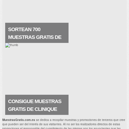
una manera nunca vista. . Muestras.
SORTEAN 700
MUESTRAS GRATIS DE
SKINCEUTICALS
Prueba la crema regeneradora de
Skinceuticals elaborada a base de ácido
glicólico ¡me encanta! Y seguro que a ti
también. La crema es estupenda y
contiene principios activos que.
CONSIGUE MUESTRAS
GRATIS DE CLINIQUE
ANTIAGE SURGE 72
MuestrasGratis.com.es
se dedica a recopilar muestras y promociones de terceros que cree
que pueden ser del interés de sus visitantes. Al no ser los realizadores directos de estas
Ahora puedes hacerte con una muestra
promociones el responsable del cumplimiento de las mismas son los anunciantes que las