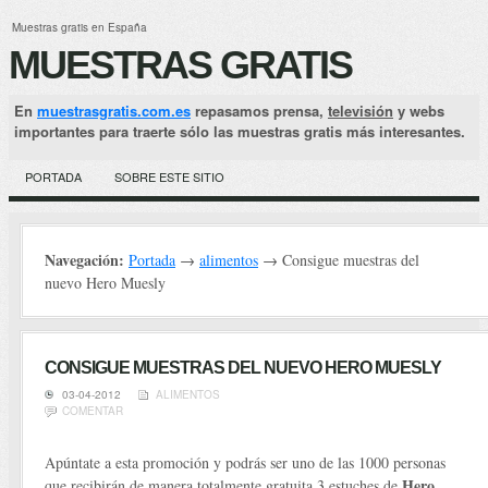
Muestras gratis en España
MUESTRAS GRATIS
En
muestrasgratis.com.es
repasamos prensa,
televisión
y webs
importantes para traerte sólo las muestras gratis más interesantes.
PORTADA
SOBRE ESTE SITIO
Navegación:
Portada
→
alimentos
→ Consigue muestras del
nuevo Hero Muesly
CONSIGUE MUESTRAS DEL NUEVO HERO MUESLY
03-04-2012
ALIMENTOS
COMENTAR
Apúntate a esta promoción y podrás ser uno de las 1000 personas
Hero
que recibirán de manera totalmente gratuita 3 estuches de