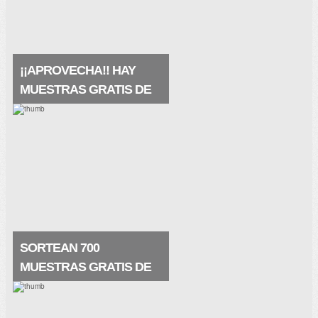
termal de la fuente VICHY. Restaura la
barrera natural.
¡¡APROVECHA!! HAY
MUESTRAS GRATIS DE
LA PRAIRIE
Pues qué buena noticia, hay muestras
gratis de La Prairie, de su crema
maravillosa White Caviar (crema
extraordinaria) que te restaura la piel de
una manera nunca vista. . Muestras.
SORTEAN 700
MUESTRAS GRATIS DE
SKINCEUTICALS
Prueba la crema regeneradora de