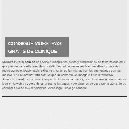
Skinceuticals elaborada a base de ácido
glicólico ¡me encanta! Y seguro que a ti
también. La crema es estupenda y
contiene principios activos que.
CONSIGUE MUESTRAS
GRATIS DE CLINIQUE
ANTIAGE SURGE 72
MuestrasGratis.com.es
se dedica a recopilar muestras y promociones de terceros que cree
que pueden ser del interés de sus visitantes. Al no ser los realizadores directos de estas
Ahora puedes hacerte con una muestra
promociones el responsable del cumplimiento de las mismas son los anunciantes que las
gratuita de Surge 72 ¡¡Me encantará
realizan y no MuestrasGratis.com.es que únicamente las recoge a título informativo.
conseguir esta muestra de un producto
Asimismo, nosotros resumimos las promociones encontradas, por ello recomendamos que se
CLINIQUE Antiage estupendo!! . Muestras
lean en la web o soporte del anunciante las bases y condiciones de cada promoción a fin de
Gratis Relacionadas: Prueba.
conocer a fondo sus condiciones.
Aviso legal
-
change consent