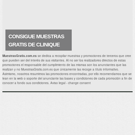
también. La crema es estupenda y
contiene principios activos que.
CONSIGUE MUESTRAS
GRATIS DE CLINIQUE
ANTIAGE SURGE 72
MuestrasGratis.com.es
se dedica a recopilar muestras y promociones de terceros que cree
que pueden ser del interés de sus visitantes. Al no ser los realizadores directos de estas
Ahora puedes hacerte con una muestra
promociones el responsable del cumplimiento de las mismas son los anunciantes que las
gratuita de Surge 72 ¡¡Me encantará
realizan y no MuestrasGratis.com.es que únicamente las recoge a título informativo.
conseguir esta muestra de un producto
Asimismo, nosotros resumimos las promociones encontradas, por ello recomendamos que se
CLINIQUE Antiage estupendo!! . Muestras
lean en la web o soporte del anunciante las bases y condiciones de cada promoción a fin de
Gratis Relacionadas: Prueba.
conocer a fondo sus condiciones.
Aviso legal
-
change consent