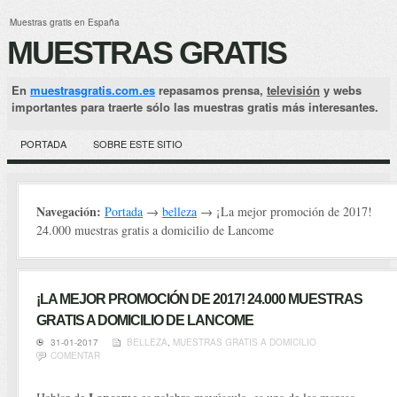
Muestras gratis en España
MUESTRAS GRATIS
En
muestrasgratis.com.es
repasamos prensa,
televisión
y webs
importantes para traerte sólo las muestras gratis más interesantes.
PORTADA
SOBRE ESTE SITIO
Navegación:
Portada
→
belleza
→ ¡La mejor promoción de 2017!
24.000 muestras gratis a domicilio de Lancome
¡LA MEJOR PROMOCIÓN DE 2017! 24.000 MUESTRAS
GRATIS A DOMICILIO DE LANCOME
31-01-2017
BELLEZA
,
MUESTRAS GRATIS A DOMICILIO
COMENTAR