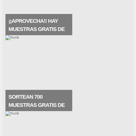
¡¡APROVECHA!! HAY
MUESTRAS GRATIS DE
LA PRAIRIE
Pues qué buena noticia, hay muestras
gratis de La Prairie, de su crema
maravillosa White Caviar (crema
extraordinaria) que te restaura la piel de
una manera nunca vista. . Muestras.
SORTEAN 700
MUESTRAS GRATIS DE
SKINCEUTICALS
Prueba la crema regeneradora de
Skinceuticals elaborada a base de ácido
glicólico ¡me encanta! Y seguro que a ti