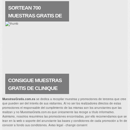
SORTEAN 700
MUESTRAS GRATIS DE
SKINCEUTICALS
Prueba la crema regeneradora de
Skinceuticals elaborada a base de ácido
glicólico ¡me encanta! Y seguro que a ti
también. La crema es estupenda y
contiene principios activos que.
CONSIGUE MUESTRAS
GRATIS DE CLINIQUE
ANTIAGE SURGE 72
MuestrasGratis.com.es
se dedica a recopilar muestras y promociones de terceros que cree
que pueden ser del interés de sus visitantes. Al no ser los realizadores directos de estas
Ahora puedes hacerte con una muestra
promociones el responsable del cumplimiento de las mismas son los anunciantes que las
gratuita de Surge 72 ¡¡Me encantará
realizan y no MuestrasGratis.com.es que únicamente las recoge a título informativo.
conseguir esta muestra de un producto
Asimismo, nosotros resumimos las promociones encontradas, por ello recomendamos que se
CLINIQUE Antiage estupendo!! . Muestras
lean en la web o soporte del anunciante las bases y condiciones de cada promoción a fin de
Gratis Relacionadas: Prueba.
conocer a fondo sus condiciones.
Aviso legal
-
change consent