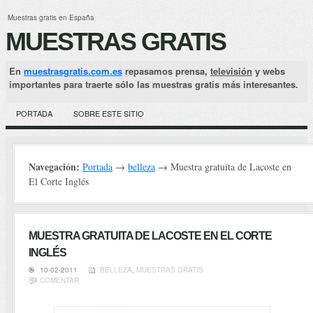
Muestras gratis en España
MUESTRAS GRATIS
En
muestrasgratis.com.es
repasamos prensa,
televisión
y webs
importantes para traerte sólo las muestras gratis más interesantes.
PORTADA
SOBRE ESTE SITIO
Navegación:
Portada
→
belleza
→ Muestra gratuita de Lacoste en
El Corte Inglés
MUESTRA GRATUITA DE LACOSTE EN EL CORTE
INGLÉS
10-02-2011
BELLEZA
,
MUESTRAS GRATIS
COMENTAR