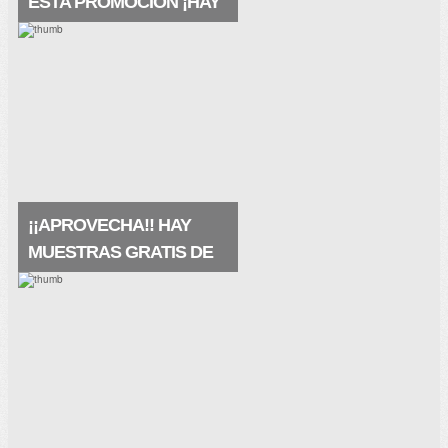
ESTA PROMOCIÓN ¡HAY
MUESTRAS A
DOMICILIO!
Están geniales, las recibes en tu buzón y
se trata de un producto premium ¡¡Este
producto contiene ácido hialurónico y agua
termal de la fuente VICHY. Restaura la
barrera natural.
¡¡APROVECHA!! HAY
MUESTRAS GRATIS DE
LA PRAIRIE
Pues qué buena noticia, hay muestras
gratis de La Prairie, de su crema
maravillosa White Caviar (crema
extraordinaria) que te restaura la piel de
una manera nunca vista. . Muestras.