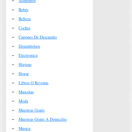
Alimentos
Bebés
Belleza
Coches
Cupones De Descuento
Desembolsos
Electronica
Higiene
Hogar
Libros O Revistas
Mascotas
Moda
Muestras Gratis
Muestras Gratis A Domicilio
Musica