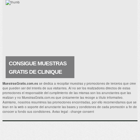
SKINCEUTICALS
Prueba la crema regeneradora de
Skinceuticals elaborada a base de ácido
glicólico ¡me encanta! Y seguro que a ti
también. La crema es estupenda y
contiene principios activos que.
CONSIGUE MUESTRAS
GRATIS DE CLINIQUE
ANTIAGE SURGE 72
MuestrasGratis.com.es
se dedica a recopilar muestras y promociones de terceros que cree
que pueden ser del interés de sus visitantes. Al no ser los realizadores directos de estas
Ahora puedes hacerte con una muestra
promociones el responsable del cumplimiento de las mismas son los anunciantes que las
gratuita de Surge 72 ¡¡Me encantará
realizan y no MuestrasGratis.com.es que únicamente las recoge a título informativo.
conseguir esta muestra de un producto
Asimismo, nosotros resumimos las promociones encontradas, por ello recomendamos que se
CLINIQUE Antiage estupendo!! . Muestras
lean en la web o soporte del anunciante las bases y condiciones de cada promoción a fin de
Gratis Relacionadas: Prueba.
conocer a fondo sus condiciones.
Aviso legal
-
change consent