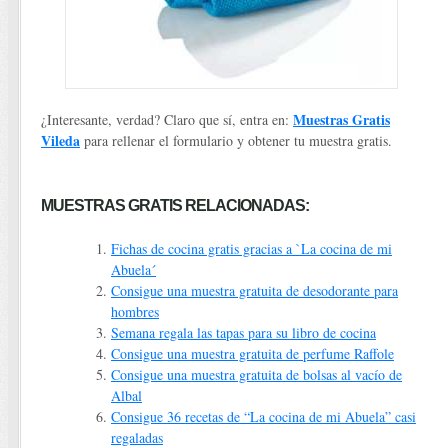
Muestras Gratis
¿Interesante, verdad? Claro que sí, entra en:
Vileda
para rellenar el formulario y obtener tu muestra gratis.
MUESTRAS GRATIS RELACIONADAS:
Fichas de cocina gratis gracias a `La cocina de mi
Abuela´
Consigue una muestra gratuita de desodorante para
hombres
Semana regala las tapas para su libro de cocina
Consigue una muestra gratuita de perfume Raffole
Consigue una muestra gratuita de bolsas al vacío de
Albal
Consigue 36 recetas de “La cocina de mi Abuela” casi
regaladas