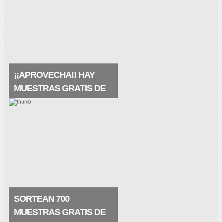
Están geniales, las recibes en tu buzón y
se trata de un producto premium ¡¡Este
producto contiene ácido hialurónico y agua
termal de la fuente VICHY. Restaura la
barrera natural.
¡¡APROVECHA!! HAY
MUESTRAS GRATIS DE
LA PRAIRIE
Pues qué buena noticia, hay muestras
gratis de La Prairie, de su crema
maravillosa White Caviar (crema
extraordinaria) que te restaura la piel de
una manera nunca vista. . Muestras.
SORTEAN 700
MUESTRAS GRATIS DE