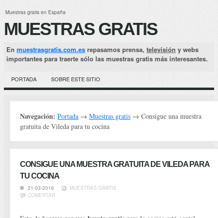
Muestras gratis en España
MUESTRAS GRATIS
En
muestrasgratis.com.es
repasamos prensa,
televisión
y webs
importantes para traerte sólo las muestras gratis más interesantes.
PORTADA
SOBRE ESTE SITIO
Navegación:
Portada
→
Muestras gratis
→ Consigue una muestra
gratuita de Vileda para tu cocina
CONSIGUE UNA MUESTRA GRATUITA DE VILEDA PARA
TU COCINA
21-03-2016
MUESTRAS GRATIS
COMENTAR