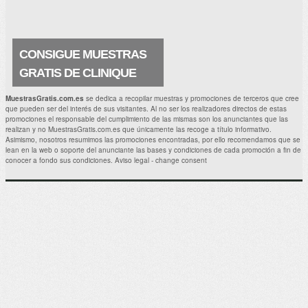
CONSIGUE MUESTRAS
GRATIS DE CLINIQUE
ANTIAGE SURGE 72
MuestrasGratis.com.es
se dedica a recopilar muestras y promociones de terceros que cree
que pueden ser del interés de sus visitantes. Al no ser los realizadores directos de estas
Ahora puedes hacerte con una muestra
promociones el responsable del cumplimiento de las mismas son los anunciantes que las
gratuita de Surge 72 ¡¡Me encantará
realizan y no MuestrasGratis.com.es que únicamente las recoge a título informativo.
conseguir esta muestra de un producto
Asimismo, nosotros resumimos las promociones encontradas, por ello recomendamos que se
CLINIQUE Antiage estupendo!! . Muestras
lean en la web o soporte del anunciante las bases y condiciones de cada promoción a fin de
Gratis Relacionadas: Prueba.
conocer a fondo sus condiciones.
Aviso legal
-
change consent