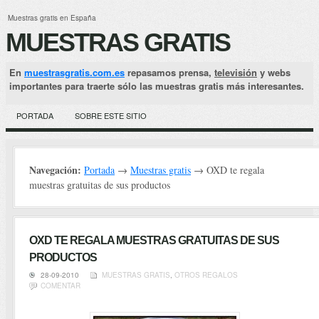
Muestras gratis en España
MUESTRAS GRATIS
En
muestrasgratis.com.es
repasamos prensa,
televisión
y webs
importantes para traerte sólo las muestras gratis más interesantes.
PORTADA
SOBRE ESTE SITIO
Navegación:
Portada
→
Muestras gratis
→ OXD te regala
muestras gratuitas de sus productos
OXD TE REGALA MUESTRAS GRATUITAS DE SUS
PRODUCTOS
28-09-2010
MUESTRAS GRATIS
,
OTROS REGALOS
COMENTAR