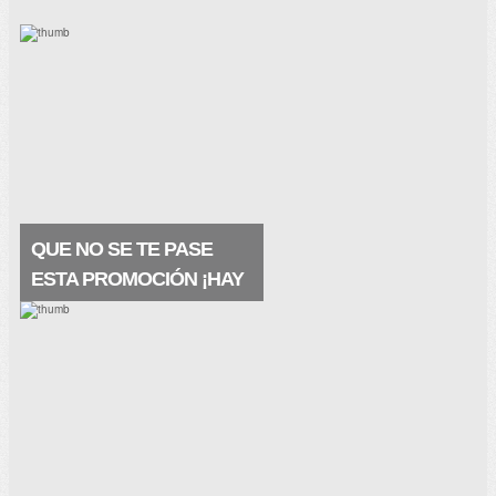
QUE NO SE TE PASE
ESTA PROMOCIÓN ¡HAY
MUESTRAS A
DOMICILIO!
Están geniales, las recibes en tu buzón y
se trata de un producto premium ¡¡Este
producto contiene ácido hialurónico y agua
termal de la fuente VICHY. Restaura la
barrera natural.