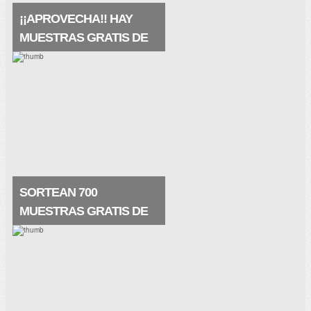
¡¡APROVECHA!! HAY
MUESTRAS GRATIS DE
LA PRAIRIE
Pues qué buena noticia, hay muestras
gratis de La Prairie, de su crema
maravillosa White Caviar (crema
extraordinaria) que te restaura la piel de
una manera nunca vista. . Muestras.
SORTEAN 700
MUESTRAS GRATIS DE
SKINCEUTICALS
Prueba la crema regeneradora de
Skinceuticals elaborada a base de ácido
glicólico ¡me encanta! Y seguro que a ti
también. La crema es estupenda y
contiene principios activos que.