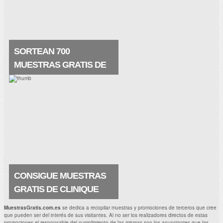
una manera nunca vista. . Muestras.
SORTEAN 700
MUESTRAS GRATIS DE
SKINCEUTICALS
Prueba la crema regeneradora de
Skinceuticals elaborada a base de ácido
glicólico ¡me encanta! Y seguro que a ti
también. La crema es estupenda y
contiene principios activos que.
CONSIGUE MUESTRAS
GRATIS DE CLINIQUE
ANTIAGE SURGE 72
MuestrasGratis.com.es
se dedica a recopilar muestras y promociones de terceros que cree
que pueden ser del interés de sus visitantes. Al no ser los realizadores directos de estas
Ahora puedes hacerte con una muestra
promociones el responsable del cumplimiento de las mismas son los anunciantes que las