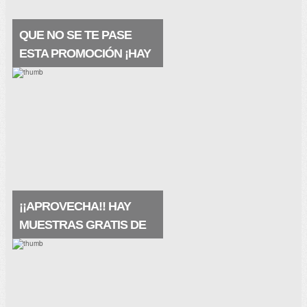
QUE NO SE TE PASE
ESTA PROMOCIÓN ¡HAY
MUESTRAS A
DOMICILIO!
Están geniales, las recibes en tu buzón y
se trata de un producto premium ¡¡Este
producto contiene ácido hialurónico y agua
termal de la fuente VICHY. Restaura la
barrera natural.
¡¡APROVECHA!! HAY
MUESTRAS GRATIS DE
LA PRAIRIE
Pues qué buena noticia, hay muestras
gratis de La Prairie, de su crema
maravillosa White Caviar (crema
extraordinaria) que te restaura la piel de