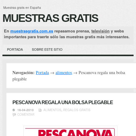
Muestras gratis en España
MUESTRAS GRATIS
En
muestrasgratis.com.es
repasamos prensa,
televisión
y webs
importantes para traerte sólo las muestras gratis más interesantes.
PORTADA
SOBRE ESTE SITIO
Navegación:
Portada
→
alimentos
→ Pescanova regala una bolsa
plegable
PESCANOVA REGALA UNA BOLSA PLEGABLE
16-04-2010
ALIMENTOS
,
REGALOS GRATIS
COMENTAR