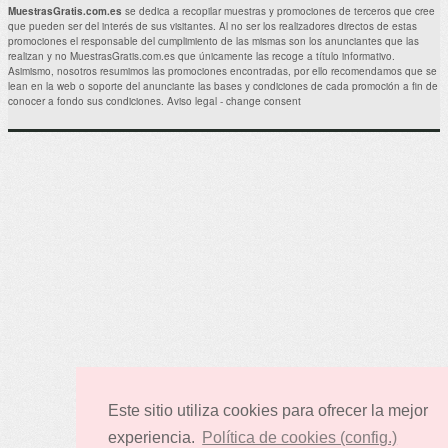
ANTIAGE SURGE 72
MuestrasGratis.com.es
se dedica a recopilar muestras y promociones de terceros que cree
que pueden ser del interés de sus visitantes. Al no ser los realizadores directos de estas
Ahora puedes hacerte con una muestra
promociones el responsable del cumplimiento de las mismas son los anunciantes que las
gratuita de Surge 72 ¡¡Me encantará
realizan y no MuestrasGratis.com.es que únicamente las recoge a título informativo.
conseguir esta muestra de un producto
Asimismo, nosotros resumimos las promociones encontradas, por ello recomendamos que se
CLINIQUE Antiage estupendo!! . Muestras
lean en la web o soporte del anunciante las bases y condiciones de cada promoción a fin de
Gratis Relacionadas: Prueba.
conocer a fondo sus condiciones.
Aviso legal
-
change consent
Este sitio utiliza cookies para ofrecer la mejor
experiencia.
Política de cookies (config.)