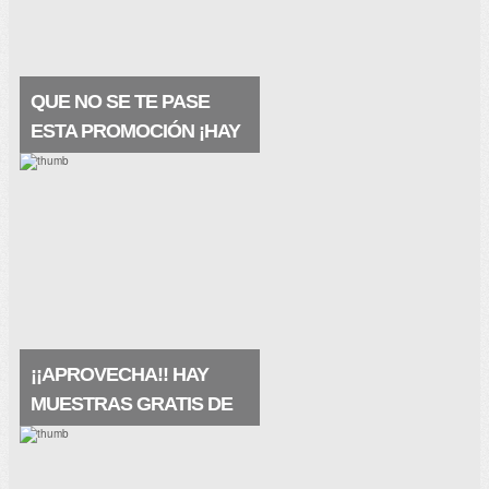
QUE NO SE TE PASE
ESTA PROMOCIÓN ¡HAY
MUESTRAS A
DOMICILIO!
Están geniales, las recibes en tu buzón y
se trata de un producto premium ¡¡Este
producto contiene ácido hialurónico y agua
termal de la fuente VICHY. Restaura la
barrera natural.
¡¡APROVECHA!! HAY
MUESTRAS GRATIS DE
LA PRAIRIE
Pues qué buena noticia, hay muestras