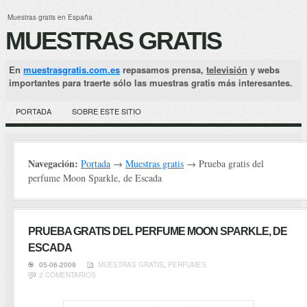
Muestras gratis en España
MUESTRAS GRATIS
En
muestrasgratis.com.es
repasamos prensa,
televisión
y webs
importantes para traerte sólo las muestras gratis más interesantes.
PORTADA
SOBRE ESTE SITIO
Navegación:
Portada
→
Muestras gratis
→ Prueba gratis del
perfume Moon Sparkle, de Escada
PRUEBA GRATIS DEL PERFUME MOON SPARKLE, DE
ESCADA
05-06-2009
MUESTRAS GRATIS
,
PERFUMES
2 COMENTARIOS