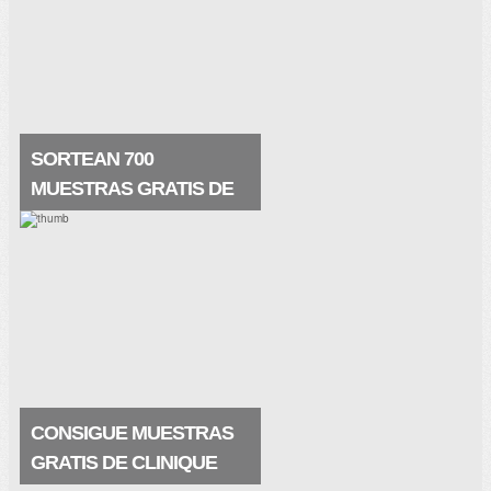
gratis de La Prairie, de su crema
maravillosa White Caviar (crema
extraordinaria) que te restaura la piel de
una manera nunca vista. . Muestras.
SORTEAN 700
MUESTRAS GRATIS DE
SKINCEUTICALS
Prueba la crema regeneradora de
Skinceuticals elaborada a base de ácido
glicólico ¡me encanta! Y seguro que a ti
también. La crema es estupenda y
contiene principios activos que.
CONSIGUE MUESTRAS
GRATIS DE CLINIQUE