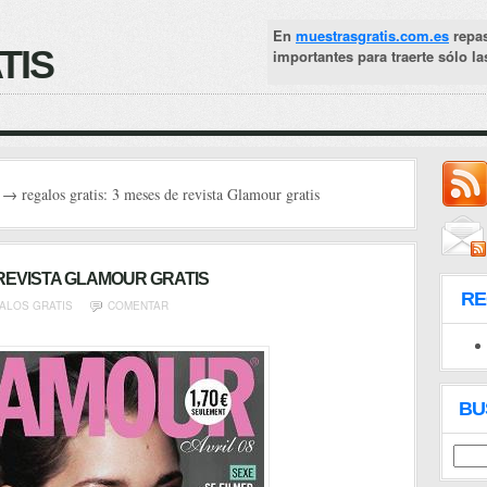
En
muestrasgratis.com.es
repa
TIS
importantes para traerte sólo l
→ regalos gratis: 3 meses de revista Glamour gratis
 REVISTA GLAMOUR GRATIS
R
ALOS GRATIS
COMENTAR
BU