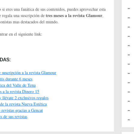
o si eres una fanática de sus contenidos, puedes aprovechar esta
tres meses a la revista Glamour
e regala una suscripción de
,
hionistas mas destacados del mundo.
ntrar en el siguiente link:
DAS:
e suscripción a la revista Glamour
tis durante 6 meses
tica del Valle de Tena
s a la revista Dinero 15
y llévate 2 exclusivos regalos
de la revista Nueva Estética
o revistas gracias a Gencat
s de sus revistas