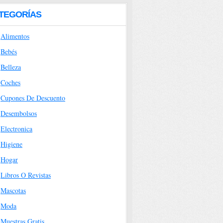
TEGORÍAS
Alimentos
Bebés
Belleza
Coches
Cupones De Descuento
Desembolsos
Electronica
Higiene
Hogar
Libros O Revistas
Mascotas
Moda
Muestras Gratis